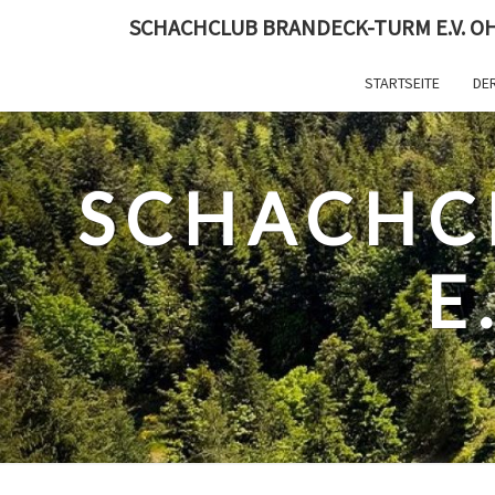
Skip
SCHACHCLUB BRANDECK-TURM E.V. O
to
content
STARTSEITE
DER
SCHACHC
E