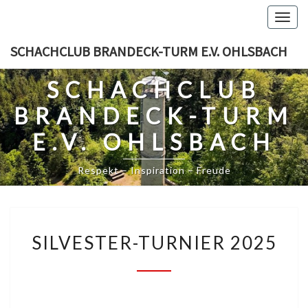
Skip
Togg
to
navig
content
SCHACHCLUB BRANDECK-TURM E.V. OHLSBACH
SCHACHCLUB
BRANDECK-TURM
E.V. OHLSBACH
Respekt – Inspiration – Freude
SILVESTER-
SILVESTER-TURNIER 2025
TURNIER
2025