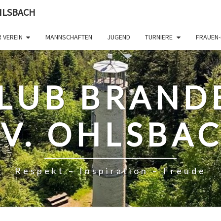
HLSBACH
 VEREIN
MANNSCHAFTEN
JUGEND
TURNIERE
FRAUEN-
LUB BRAND
.V. OHLSBA
Respekt – Inspiration – Freude