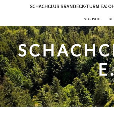
Skip
SCHACHCLUB BRANDECK-TURM E.V. O
to
content
STARTSEITE
DER
SCHACHC
E