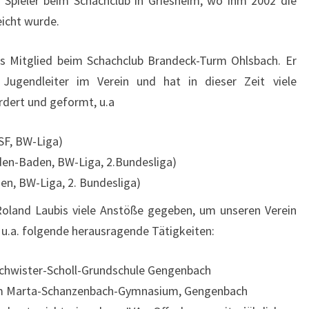
 Spieler beim Schachclub in Griesheim, wo ihm 2002 die
eicht wurde.
es Mitglied beim Schachclub Brandeck-Turm Ohlsbach. Er
ugendleiter im Verein und hat in dieser Zeit viele
rdert und geformt, u.a
 SF, BW-Liga)
en-Baden, BW-Liga, 2.Bundesliga)
en, BW-Liga, 2. Bundesliga)
 Roland Laubis viele Anstöße gegeben, um unseren Verein
 u.a. folgende herausragende Tätigkeiten:
schwister-Scholl-Grundschule Gengenbach
am Marta-Schanzenbach-Gymnasium, Gengenbach