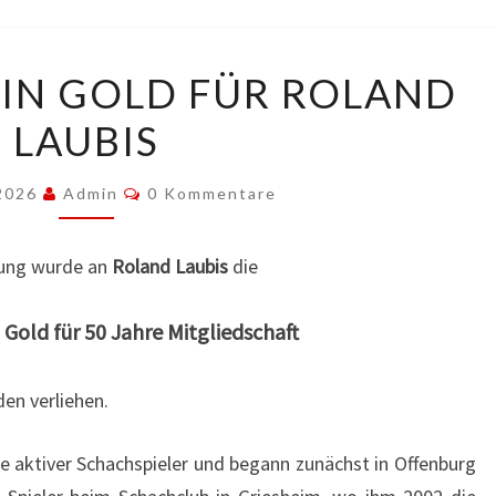
TREUENADEL
IN GOLD FÜR ROLAND
IN
LAUBIS
GOLD
FÜR
Kommentare
ROLAND
 2026
Admin
0 Kommentare
LAUBIS
ung wurde an
Roland Laubis
die
 Gold für 50 Jahre Mitgliedschaft
en verliehen.
re aktiver Schachspieler und begann zunächst in Offenburg