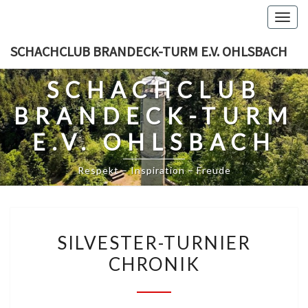
Skip
Togg
to
navig
content
SCHACHCLUB BRANDECK-TURM E.V. OHLSBACH
SCHACHCLUB
BRANDECK-TURM
E.V. OHLSBACH
Respekt – Inspiration – Freude
SILVESTER-
SILVESTER-TURNIER
TURNIER
CHRONIK
CHRONIK