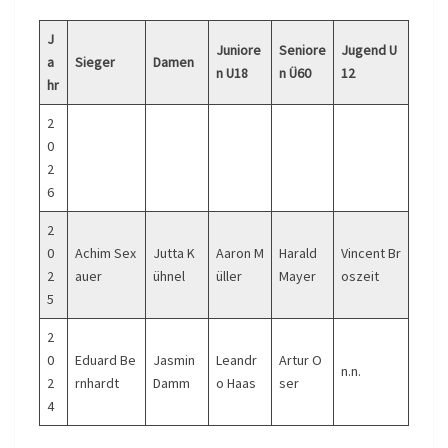
J
Juniore
Seniore
Jugend U
a
Sieger
Damen
n U18
n Ü60
12
hr
2
0
2
6
2
0
Achim Sex
Jutta K
Aaron M
Harald
Vincent Br
2
auer
ühnel
üller
Mayer
oszeit
5
2
0
Eduard Be
Jasmin
Leandr
Artur O
n.n.
2
rnhardt
Damm
o Haas
ser
4