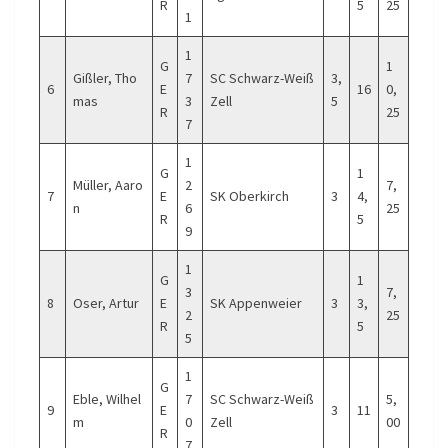
R
5
25
1
1
G
1
Gißler, Tho
7
SC Schwarz-Weiß
3,
6
E
16
0,
mas
3
Zell
5
R
25
7
1
G
1
Müller, Aaro
2
7,
7
E
SK Oberkirch
3
4,
n
6
25
R
5
9
1
G
1
3
7,
8
Oser, Artur
E
SK Appenweier
3
3,
2
25
R
5
5
1
G
Eble, Wilhel
7
SC Schwarz-Weiß
5,
9
E
3
11
m
0
Zell
00
R
7