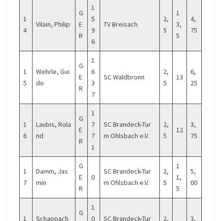
1
G
1
1
5
2,
4,
Vilain, Philip
E
TV Breisach
3,
4
9
5
75
R
5
6
1
G
1
Wehrle, Gui
6
2,
6,
E
SC Waldbronn
13
5
do
3
5
25
R
7
1
G
1
Laubis, Rola
7
SC Brandeck-Tur
2,
3,
E
12
6
nd
7
m Ohlsbach e.V.
5
75
R
1
G
1
1
Damm, Jas
SC Brandeck-Tur
2,
5,
E
0
1,
7
min
m Ohlsbach e.V.
5
00
R
5
1
G
1
Schappach
0
SC Brandeck-Tur
2,
3,