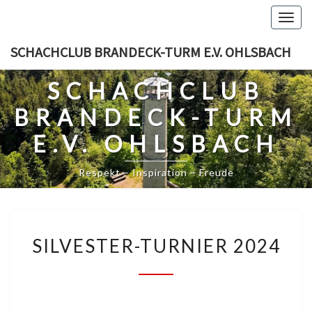
Skip
Togg
to
navig
content
SCHACHCLUB BRANDECK-TURM E.V. OHLSBACH
SCHACHCLUB
BRANDECK-TURM
E.V. OHLSBACH
Respekt – Inspiration – Freude
SILVESTER-
SILVESTER-TURNIER 2024
TURNIER
2024