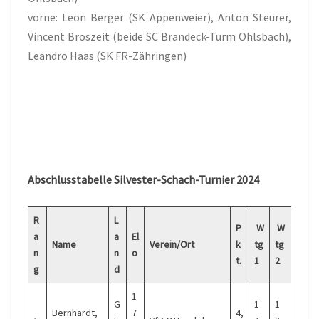
vorne: Leon Berger (SK Appenweier), Anton Steurer,
Vincent Broszeit (beide SC Brandeck-Turm Ohlsbach),
Leandro Haas (SK FR-Zähringen)
Abschlusstabelle Silvester-Schach-Turnier 2024
R
L
P
W
W
a
a
El
Name
Verein/Ort
k
tg
tg
n
n
o
t.
1
2
g
d
1
G
1
1
Bernhardt,
7
4,