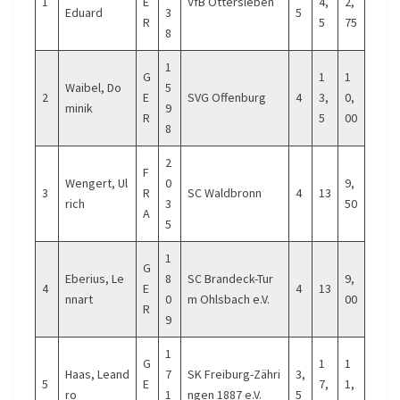
1
E
VfB Ottersleben
4,
2,
Eduard
3
5
R
5
75
8
1
G
1
1
Waibel, Do
5
2
E
SVG Offenburg
4
3,
0,
minik
9
R
5
00
8
2
F
Wengert, Ul
0
9,
3
R
SC Waldbronn
4
13
rich
3
50
A
5
1
G
Eberius, Le
8
SC Brandeck-Tur
9,
4
E
4
13
nnart
0
m Ohlsbach e.V.
00
R
9
1
G
1
1
Haas, Leand
7
SK Freiburg-Zähri
3,
5
E
7,
1,
ro
1
ngen 1887 e.V.
5