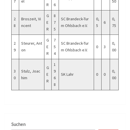
7
el
50
R
6
G
8
2
Broszeit, Vi
SC Brandeck-Tur
0,
0,
E
7
6
8
ncent
m Ohlsbach e.V.
5
75
R
5
G
7
2
Steurer, Ant
SC Brandeck-Tur
0,
E
5
0
3
9
on
m Ohlsbach e.V.
00
R
4
1
G
3
Stulz, Joac
9
0,
E
SK Lahr
0
0
0
him
6
00
R
8
Suchen