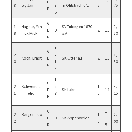
E
10
8
er, Jan
8
m Ohlsbach e.V.
5
75
R
6
G
1
Nägele, Yan
SV Tübingen 1870
3,
E
0
2
11
9
nick Mick
e.V.
50
R
1
G
2
7
1,
Koch, Ernst
E
SK Ottenau
2
11
0
1
50
R
8
1
G
2
Schwendic
5
1,
4,
E
SK Lahr
14
1
h, Felix
7
5
25
R
5
G
1
2
Berger, Leo
1,
2,
E
0
SK Appenweier
1,
2
n
5
00
R
5