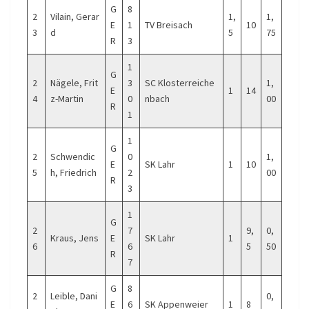
G
8
2
Vilain, Gerar
1,
1,
E
1
TV Breisach
10
3
d
5
75
R
3
1
G
2
Nägele, Frit
3
SC Klosterreiche
1,
E
1
14
4
z-Martin
0
nbach
00
R
1
1
G
2
Schwendic
0
1,
E
SK Lahr
1
10
5
h, Friedrich
2
00
R
3
1
G
2
7
9,
0,
Kraus, Jens
E
SK Lahr
1
6
6
5
50
R
7
G
8
2
Leible, Dani
0,
E
6
SK Appenweier
1
8