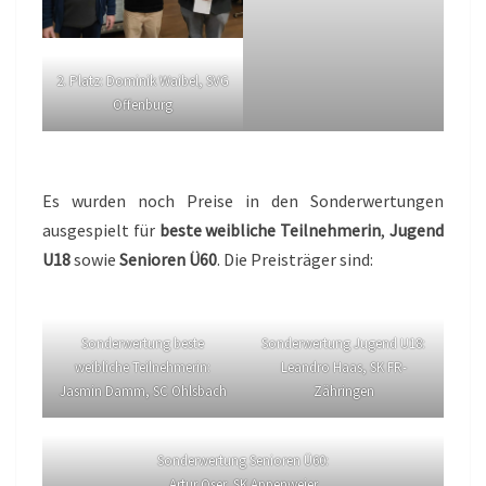
2. Platz: Dominik Waibel, SVG
Offenburg
Es wurden noch Preise in den Sonderwertungen
ausgespielt für
beste weibliche Teilnehmerin
,
Jugend
U18
sowie
Senioren Ü60
. Die Preisträger sind:
Sonderwertung beste
Sonderwertung Jugend U18:
weibliche Teilnehmerin:
Leandro Haas, SK FR-
Jasmin Damm, SC Ohlsbach
Zähringen
Sonderwertung Senioren Ü60:
Artur Oser, SK Appenweier