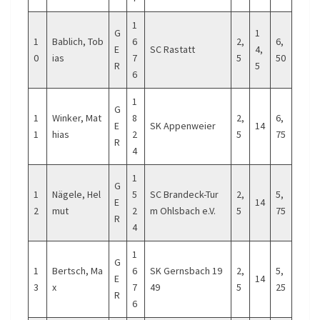
1
G
1
1
Bablich, Tob
6
2,
6,
E
SC Rastatt
4,
0
ias
7
5
50
R
5
6
1
G
1
Winker, Mat
8
2,
6,
E
SK Appenweier
14
1
hias
2
5
75
R
4
1
G
1
Nägele, Hel
5
SC Brandeck-Tur
2,
5,
E
14
2
mut
2
m Ohlsbach e.V.
5
75
R
4
1
G
1
Bertsch, Ma
6
SK Gernsbach 19
2,
5,
E
14
3
x
7
49
5
25
R
6