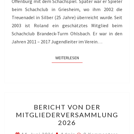
Offenburg mit dem Schachspiel. Später war er Spieler
beim Schachclub in Griesheim, wo ihm 2002 die
Treuenadel in Silber (25 Jahre) überreicht wurde. Seit
2003 ist Roland ein geschätztes Mitglied beim
Schachclub Brandeck-Turm Ohlsbach. Er war in den
Jahren 2011 – 2017 Jugendleiter im Verein…
WEITERLESEN
WEITERLESEN
BERICHT
BERICHT VON DER
VON
MITGLIEDERVERSAMMLUNG
DER
2026
MITGLIEDERVERSAMMLU
2026
Kommentare