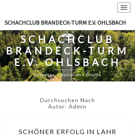
Skip
Togg
to
navig
content
SCHACHCLUB BRANDECK-TURM E.V. OHLSBACH
SCHACHCLUB
BRANDECK-TURM
E.V. OHLSBACH
Respekt – Inspiration – Freude
Durchsuchen Nach
Autor:
Admin
SCHÖNER
SCHÖNER ERFOLG IN LAHR
ERFOLG