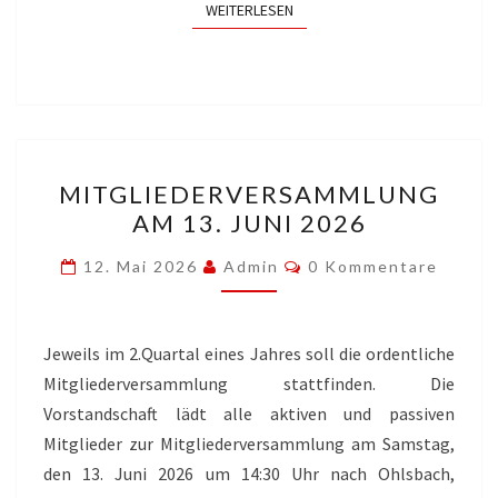
WEITERLESEN
WEITERLESEN
MITGLIEDERVERSAMMLU
MITGLIEDERVERSAMMLUNG
AM
AM 13. JUNI 2026
13.
JUNI
Kommentare
12. Mai 2026
Admin
0 Kommentare
2026
Jeweils im 2.Quartal eines Jahres soll die ordentliche
Mitgliederversammlung stattfinden. Die
Vorstandschaft lädt alle aktiven und passiven
Mitglieder zur Mitgliederversammlung am Samstag,
den 13. Juni 2026 um 14:30 Uhr nach Ohlsbach,