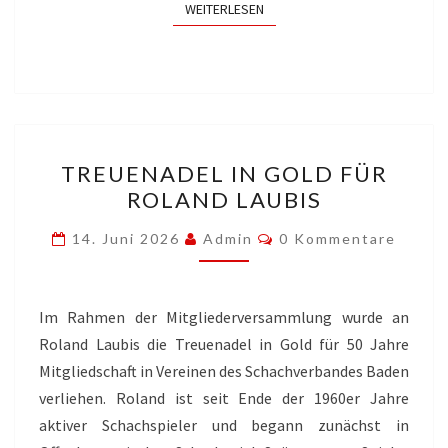
WEITERLESEN
WEITERLESEN
TREUENADEL
TREUENADEL IN GOLD FÜR
IN
ROLAND LAUBIS
GOLD
FÜR
Kommentare
14. Juni 2026
Admin
0 Kommentare
ROLAND
LAUBIS
Im Rahmen der Mitgliederversammlung wurde an
Roland Laubis die Treuenadel in Gold für 50 Jahre
Mitgliedschaft in Vereinen des Schachverbandes Baden
verliehen. Roland ist seit Ende der 1960er Jahre
aktiver Schachspieler und begann zunächst in