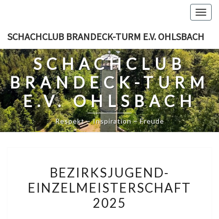
Skip
Togg
to
navig
content
SCHACHCLUB BRANDECK-TURM E.V. OHLSBACH
SCHACHCLUB
BRANDECK-TURM
E.V. OHLSBACH
Respekt – Inspiration – Freude
BEZIRKSJUGEND-
BEZIRKSJUGEND-
EINZELMEISTERSCHAFT
EINZELMEISTERSCHAFT
2025
2025