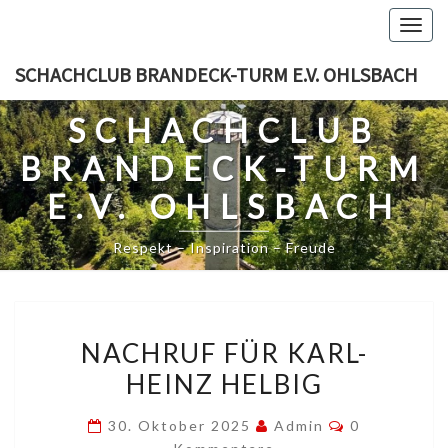
Skip
Togg
to
navig
content
SCHACHCLUB BRANDECK-TURM E.V. OHLSBACH
SCHACHCLUB
BRANDECK-TURM
E.V. OHLSBACH
Respekt – Inspiration – Freude
NACHRUF
NACHRUF FÜR KARL-
FÜR
HEINZ HELBIG
KARL-
HEINZ
Kommentare
30. Oktober 2025
Admin
0
HELBIG